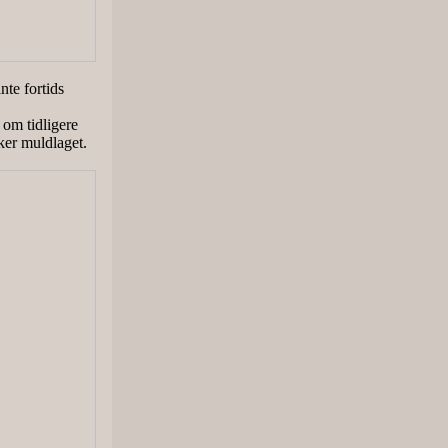
te fortids
om tidligere
ker muldlaget.