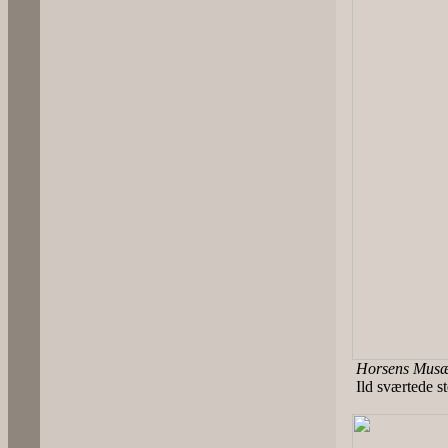
Horsens Musæu
Ild sværtede st