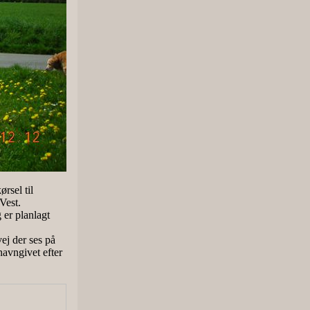
rsel til
Vest.
er planlagt
ej der ses på
navngivet efter