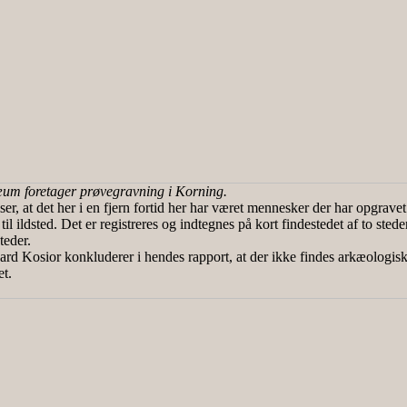
m foretager prøvegravning i Korning.
er, at det her i en fjern fortid her har været mennesker der har opgrave
 til ildsted. Det er registreres og indtegnes på kort findestedet af to sted
steder.
d Kosior konkluderer i hendes rapport, at der ikke findes arkæologisk
t.