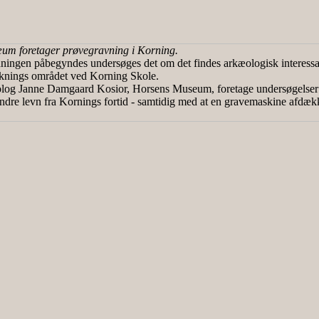
m foretager prøvegravning i Korning.
ingen påbegyndes undersøges det om det findes arkæologisk interessan
yknings området ved Korning Skole.
log Janne Damgaard Kosior, Horsens Museum, foretage undersøgelser 
ndre levn fra Kornings fortid - samtidig med at en gravemaskine afdæk