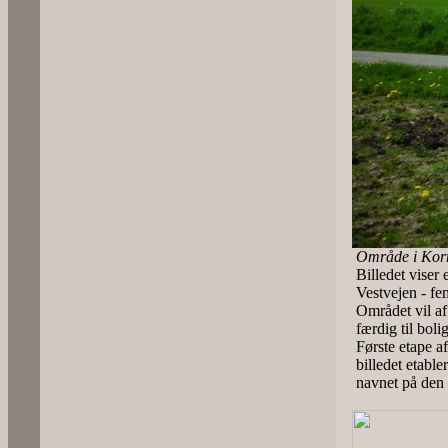
Område i Korn
Billedet viser
Vestvejen - fem
Området vil a
færdig til bol
Første etape a
billedet etabl
navnet på den