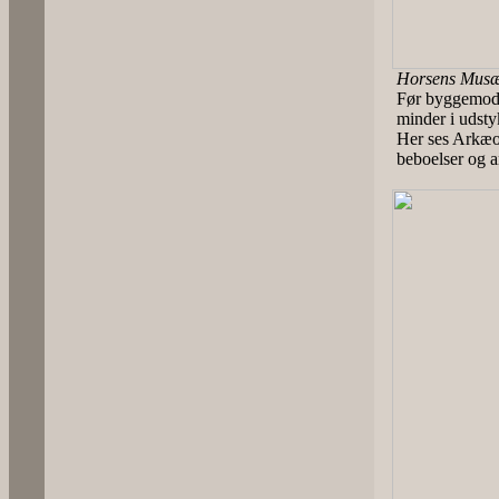
Horsens Musæu
Før byggemodn
minder i udst
Her ses Arkæo
beboelser og a