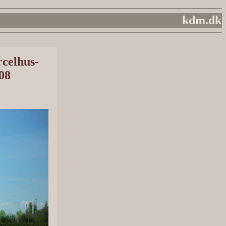
kdm.dk
rcelhus-
08