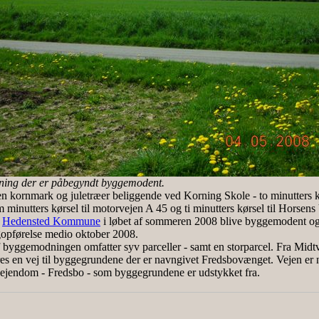
ing der er påbegyndt byggemodent.
 en kornmark og juletræer beliggende ved Korning Skole - to minutters kø
 minutters kørsel til motorvejen A 45 og ti minutters kørsel til Horsens 
f
Hedensted Kommune
i løbet af sommeren 2008 blive byggemodent og 
igopførelse medio oktober 2008.
f byggemodningen omfatter syv parceller - samt en storparcel. Fra Midtv
eres en vej til byggegrundene der er navngivet Fredsbovænget. Vejen er 
 ejendom - Fredsbo - som byggegrundene er udstykket fra.