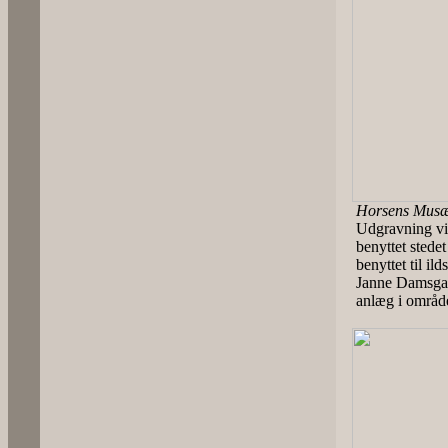
Horsens Musæu
Udgravning vis
benyttet stedet
benyttet til ild
Janne Damsgaar
anlæg i område