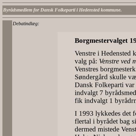
Byrådsmedlem for Dansk Folkeparti i Hedensted kommune.
Debatindlæg:
Borgmestervalget 1
Venstre i Hedensted 
valg på:
Venstre ved
Venstres borgmesterk
Søndergård skulle væ
Dansk Folkeparti var 
indvalgt 7 byrådsme
fik indvalgt 1 byråd
I 1993 lykkedes det f
flertal i byrådet bag 
dermed mistede Vens