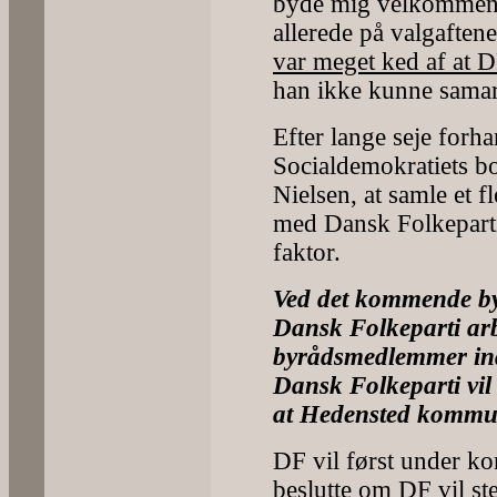
byde mig velkommen i
allerede på valgaftene
var meget ked af at 
han ikke kunne sama
Efter lange seje forha
Socialdemokratiets b
Nielsen, at samle et f
med Dansk Folkepart
faktor.
Ved det kommende byr
Dansk Folkeparti arbe
byrådsmedlemmer ind
Dansk Folkeparti vil 
at Hedensted kommun
DF vil først under ko
beslutte om DF vil s