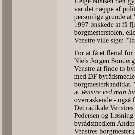
Helge Nielsen den g
var det næppe af poli
personlige grunde at
1997 ønskede at få fj
borgmesterstolen, ell
Venstre ville sige: "Ta
For at få et flertal f
Niels Jørgen Sønderg
Venstre at finde to
med DF byrådsmedlem 
borgmesterkandidat. Ve
at
Venstre ved man h
overraskende - også f
Det radikale Venstre
Pedersen og Løsning l
byrådsmedlem Anders M
Venstres borgmesterk