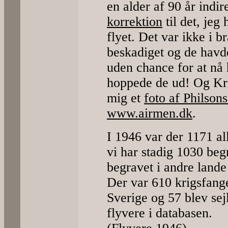
en alder af 90 år indi
korrektion
til det, jeg
flyet. Det var ikke i 
beskadiget og de havde
uden chance for at nå 
hoppede de ud! Og Kri
mig et
foto af Philson
www.airmen.dk
.
I 1946 var der 1171 al
vi har stadig 1030 be
begravet i andre lande
Der var 610 krigsfanger
Sverige og 57 blev sej
flyvere i databasen.