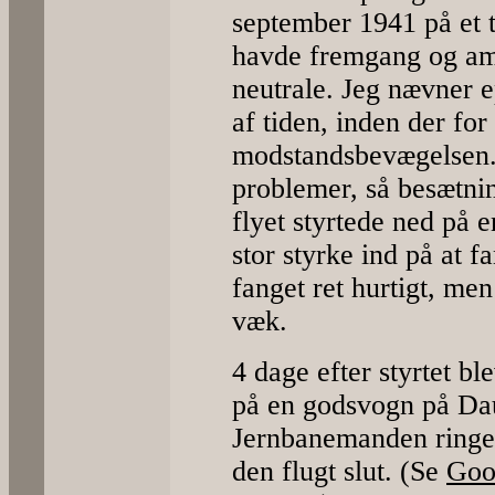
september 1941 på et t
havde fremgang og am
neutrale. Jeg nævner ep
af tiden, inden der fo
modstandsbevægelsen
problemer, så besætni
flyet styrtede ned på 
stor styrke ind på at f
fanget ret hurtigt, me
væk.
4 dage efter styrtet b
på en godsvogn på Dau
Jernbanemanden ringede
den flugt slut. (Se
Goo