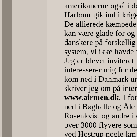
amerikanerne også i d
Harbour gik ind i krig
De allierede kæmpede
kan være glade for og 
danskere på forskellig
system, vi ikke havde 
Jeg er blevet inviteret 
interesserer mig for de
kom ned i Danmark un
skriver jeg om på inter
www.airmen.dk
. I f
ned i
Bøgballe
og
Åle
Rosenkvist og andre i
over 3000 flyvere som 
ved Hostrup nogle km 