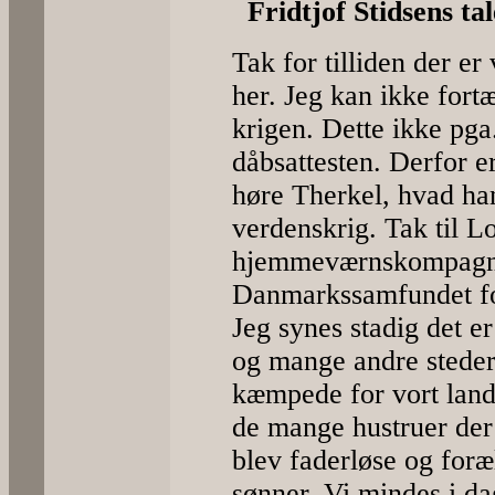
Fridtjof Stidsens ta
Tak for tilliden der er 
her. Jeg kan ikke fort
krigen. Dette ikke p
dåbsattesten. Derfor er
høre Therkel, hvad ha
verdenskrig. Tak til L
hjemmeværnskompagni
Danmarkssamfundet for 
Jeg synes stadig det e
og mange andre steder
kæmpede for vort land
de mange hustruer de
blev faderløse og for
sønner. Vi mindes i da