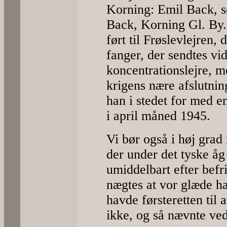
Korning: Emil Back, s
Back, Korning Gl. By.
ført til Frøslevlejren,
fanger, der sendtes vid
koncentrationslejre, m
krigens nære afslutnin
han i stedet for med en
i april måned 1945.
Vi bør også i høj gra
der under det tyske åg 
umiddelbart efter befr
nægtes at vor glæde ha
havde førsteretten til 
ikke, og så nævnte v