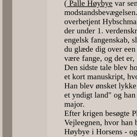
(
Palle Høybye
var sen
modstandsbevægelsen.)
overbetjent Hybschman
der under 1. verdenskri
engelsk fangenskab, sl
du glæde dig over een t
være fange, og det er, 
Den sidste tale blev ho
et kort manuskript, hv
Han blev ønsket lykke
et yndigt land" og han 
major.
Efter krigen besøgte P
Vejleegnen, hvor han b
Høybye i Horsens - og