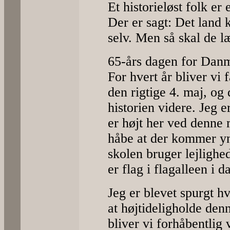
Et historieløst folk er e
Der er sagt: Det land k
selv. Men så skal de læ
65-års dagen for Danm
For hvert år bliver vi 
den rigtige 4. maj, og 
historien videre. Jeg 
er højt her ved denne 
håbe at der kommer yng
skolen bruger lejlighed
er flag i flagalleen i d
Jeg er blevet spurgt h
at højtideligholde den
bliver vi forhåbentlig