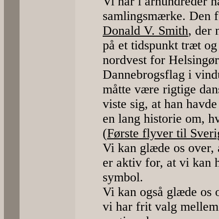
Vi har i århundreder 
samlingsmærke. Den før
Donald V. Smith
, der 
på et tidspunkt træt o
nordvest for Helsingør
Dannebrogsflag i vind
måtte være rigtige da
viste sig, at han havde
en lang historie om, h
(
Første flyver til Sver
Vi kan glæde os over,
er aktiv for, at vi ka
symbol.
Vi kan også glæde os ov
vi har frit valg melle