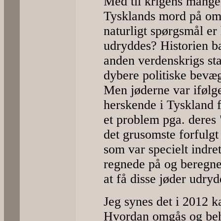
Med til krigens mange
Tysklands mord på omk
naturligt spørgsmål er
udryddes? Historien ba
anden verdenskrigs star
dybere politiske bevæ
Men jøderne var ifølg
herskende i Tyskland f
et problem pga. deres 
det grusomste forfulgt
som var specielt indret
regnede på og beregn
at få disse jøder udryd
Jeg synes det i 2012 k
Hvordan omgås og beh