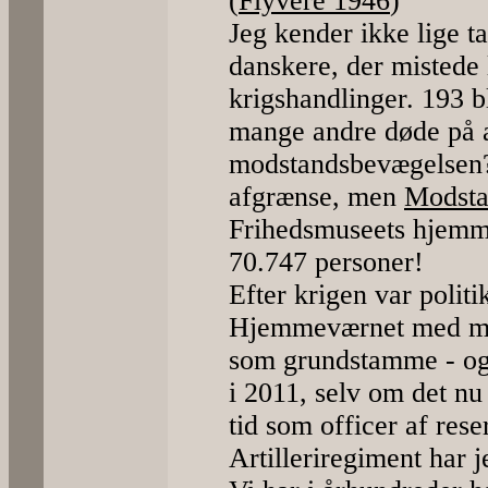
(
Flyvere 1946
)
Jeg kender ikke lige t
danskere, der mistede 
krigshandlinger. 193 b
mange andre døde på 
modstandsbevægelsen?
afgrænse, men
Modsta
Frihedsmuseets hjemm
70.747 personer!
Efter krigen var politi
Hjemmeværnet med man
som grundstamme - og
i 2011, selv om det nu
tid som officer af res
Artilleriregiment har