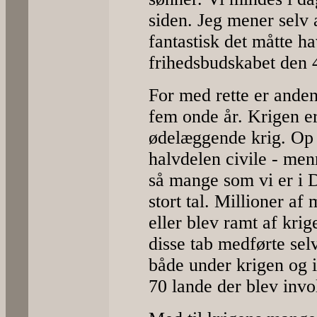
siden. Jeg mener selv
fantastisk det måtte h
frihedsbudskabet den 
For med rette er ande
fem onde år. Krigen e
ødelæggende krig. Op 
halvdelen civile - men
så mange som vi er i 
stort tal. Millioner a
eller blev ramt af krig
disse tab medførte sel
både under krigen og 
70 lande der blev invo