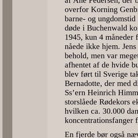
af Ane Pedersen, der b
overfor Korning Genb
barne- og ungdomstid 
døde i Buchenwald kon
1945, kun 4 måneder fø
nåede ikke hjem. Jens 
behold, men var meget
afhentet af de hvide b
blev ført til Sverige 
Bernadotte, der med d
Ss’ern Heinrich Himml
storslåede Rødekors ek
hvilken ca. 30.000 da
koncentrationsfanger f
En fjerde bør også næv