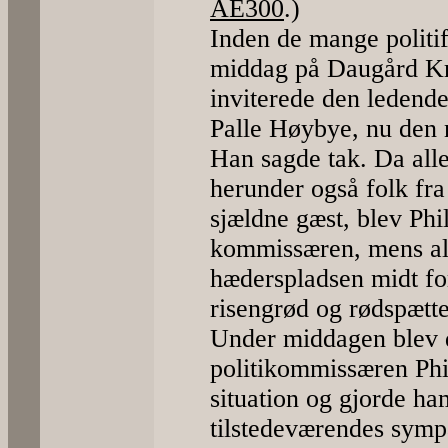
AE300
.)
Inden de mange politi
middag på Daugård Kr
inviterede den ledend
Palle Høybye, nu den n
Han sagde tak. Da alle
herunder også folk fra
sjældne gæst, blev Phil
kommissæren, mens alle
hæderspladsen midt fo
risengrød og rødspætte
Under middagen blev de
politikommissæren Phil
situation og gjorde ha
tilstedeværendes sympa